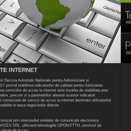
Afl
Afl
TE INTERNET
 in Decizia Autoritatii Nationale pentru Administrare si
 privind stabilirea indicatorilor de calitate pentru furnizarea
rea serviciilor de acces la internet este insotita de stabilirea unor
trativi, precum si a parametrilor aferenti acestor indicatori.
lor comerciale de servicii de acces la internet destinate utilizatorilor
stabilite in baza negocierilor directe.
urnizat prin intermediul retelelor de comunicatii electronice
ES SRL, utilizand tehnologiile GPON-FTTH, serviciul de
e viteze de acces: