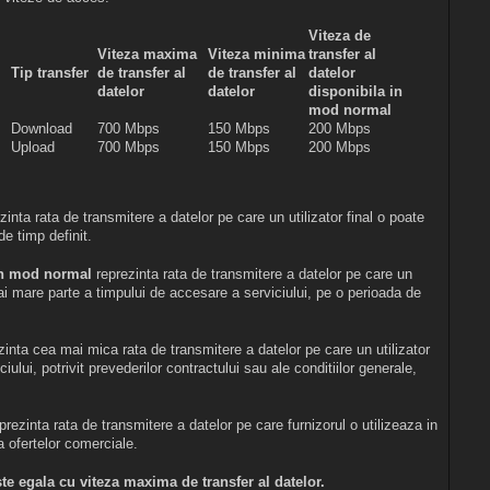
Viteza de
Viteza maxima
Viteza minima
transfer al
Tip transfer
de transfer al
de transfer al
datelor
datelor
datelor
disponibila in
mod normal
Download
700 Mbps
150 Mbps
200 Mbps
Upload
700 Mbps
150 Mbps
200 Mbps
zinta rata de transmitere a datelor pe care un utilizator final o poate
de timp definit.
a in mod normal
reprezinta rata de transmitere a datelor pe care un
ai mare parte a timpului de accesare a serviciului, pe o perioada de
zinta cea mai mica rata de transmitere a datelor pe care un utilizator
ului, potrivit prevederilor contractului sau ale conditiilor generale,
prezinta rata de transmitere a datelor pe care furnizorul o utilizeaza in
 ofertelor comerciale.
te egala cu viteza maxima de transfer al datelor.